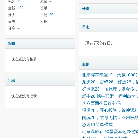
积分:
255
威望:
--
金钱:
138
贡献:
--
分享
好友:
--
主题:
20
日志:
--
相册:
--
日志
分享:
--
现在还没有日志
相册
现在还没有相册
主题
北京赛车幸运10一天赢1000
记录
龙虎28，雷锋28，好运28
好运来28，招代理，资金多
蜗牛28 蜗牛联盟，福利出
现在还没有记录
芝麻西西今日红包码！
福运28，开心投资，首冲返
闹玩28，大额无忧，业内极
急速11简单模式
玩家爆最新PC蛋蛋幸运28游