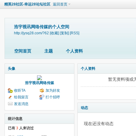
精英28社区-幸运28论坛社区
返回首页
浩宇视讯网络传媒的个人空间
http://jysq28.com/?62
[收藏]
[复制]
[RSS]
空间首页
主题
个人资料
头像
个人资料
暂无资料项或
浩宇视讯网络传媒
收听TA
加为好友
给我留言
打个招呼
发送消息
动态
统计信息
现在还没有动态
已有
3
人来访过