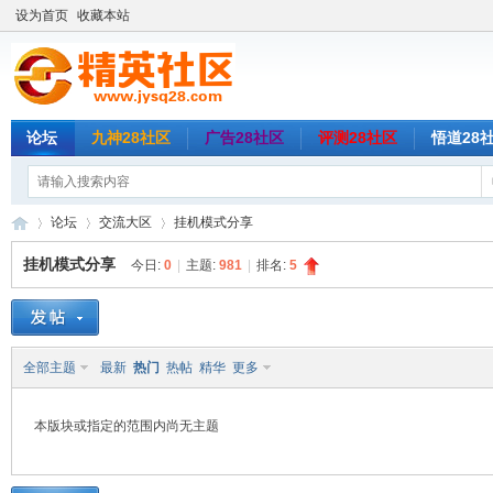
设为首页
收藏本站
论坛
九神28社区
广告28社区
评测28社区
悟道28
论坛
交流大区
挂机模式分享
挂机模式分享
今日:
0
|
主题:
981
|
排名:
5
精
»
›
›
全部主题
最新
热门
热帖
精华
更多
本版块或指定的范围内尚无主题