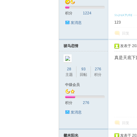
积分
1224
1
2
3
发消息
回复
运
骏马恋情
发表于 2023
真是天底下
28
93
276
主题
回帖
积分
中级会员
积分
276
28
发消息
回复
畿米阳光
发表于 2023