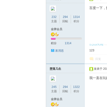
百度一下，找
232
294
1314
主题
回帖
积分
论
金牌会员
积分
1314
1
2
3
发消息
回复
堕落几生
发表于 2023
坛
我一直在玩
245
294
1322
主题
回帖
积分
金牌会员