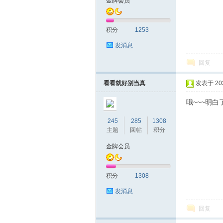
金牌会员
英
积分
1253
发消息
回复
看看就好别当真
发表于 2023
哦~~~明白了...
28
245
285
1308
主题
回帖
积分
金牌会员
积分
1308
发消息
回复
社