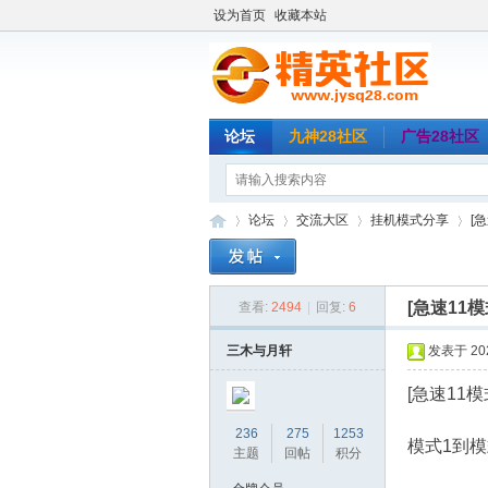
设为首页
收藏本站
论坛
九神28社区
广告28社区
论坛
交流大区
挂机模式分享
[
[急速11
查看:
2494
|
回复:
6
精
»
›
›
›
三木与月轩
发表于 2023
[急速11
236
275
1253
模式1到模
主题
回帖
积分