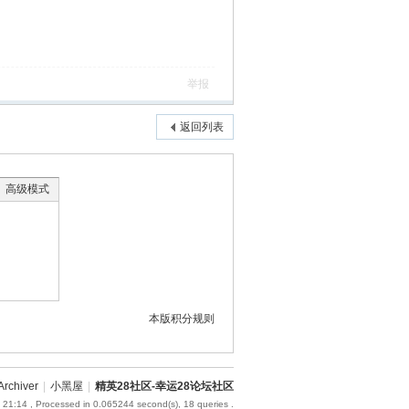
举报
返回列表
高级模式
本版积分规则
Archiver
|
小黑屋
|
精英28社区-幸运28论坛社区
 21:14
, Processed in 0.065244 second(s), 18 queries .