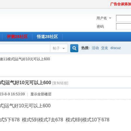
广告合谈添加Tel
用户名
密码
评测28社区
悟道28社区
热搜:
活动
交友
discuz
帖子
搜
急速11模式]运气好10元可以上600
索
模式]运气好10元可以上600
[复制链接]
-8-9 16:53:09
|
显示全部楼层
模式]运气好10元可以上600
式5下678 模式5到模式7去678 模式8到模式10下678