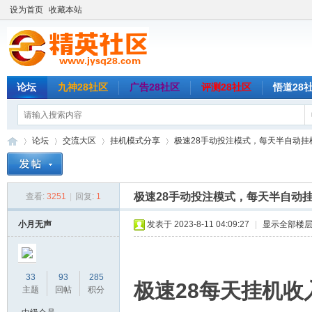
设为首页
收藏本站
论坛
九神28社区
广告28社区
评测28社区
悟道28
论坛
交流大区
挂机模式分享
极速28手动投注模式，每天半自动挂机收入
极速28手动投注模式，每天半自动挂
查看:
3251
|
回复:
1
精
»
›
›
›
小月无声
发表于 2023-8-11 04:09:27
|
显示全部楼
33
93
285
极速28每天挂机收入
主题
回帖
积分