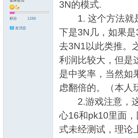
金牌会员
3N的模式.
英
1. 这个方法就
积分
1260
发消息
下是3N几，如果是
去3N1以此类推。
利润比较大，但是
是中奖率，当然如
28
虑翻倍的。（本人
2.游戏注意，这
心16和pk10里
式未经测试，理论
社