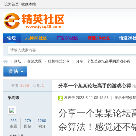
设为首页
收藏本站
论坛
九神28社区
广告28社区
评测28社区
悟道28
论坛
交流大区
挂机模式分享
分享一个某某论坛高手的游戏心得
分享一个某某论坛高手的游戏心得
查看:
2696
|
回复:
1
[
精
»
›
›
›
梁均德
发表于 2023-8-11 05:15:58
|
显示全部楼
分享一个某某论坛
233
279
1260
余算法！感觉还不
主题
回帖
积分