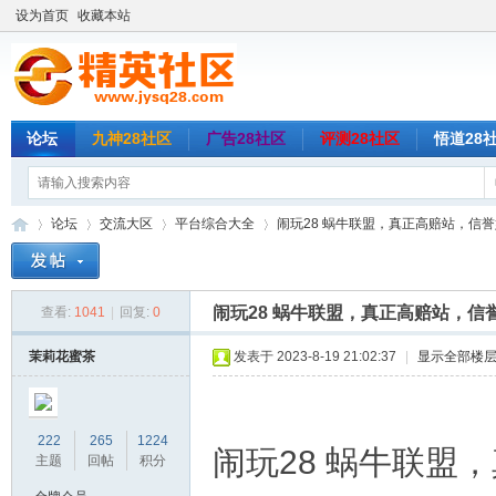
设为首页
收藏本站
论坛
九神28社区
广告28社区
评测28社区
悟道28
论坛
交流大区
平台综合大全
闹玩28 蜗牛联盟，真正高赔站，信誉好
闹玩28 蜗牛联盟，真正高赔站，信
查看:
1041
|
回复:
0
精
»
›
›
›
茉莉花蜜茶
发表于 2023-8-19 21:02:37
|
显示全部楼
222
265
1224
闹玩28 蜗牛联盟
主题
回帖
积分