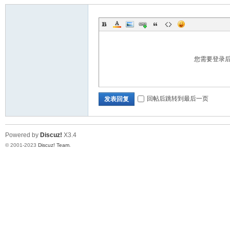
论
您需要登录
回帖后跳转到最后一页
发表回复
Powered by
Discuz!
X3.4
© 2001-2023
Discuz! Team
.
坛