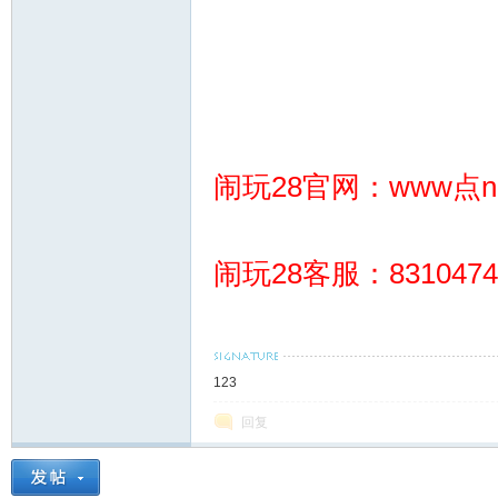
运
闹玩28官网：www点na
闹玩28客服：8310474
28
1
2
3
回复