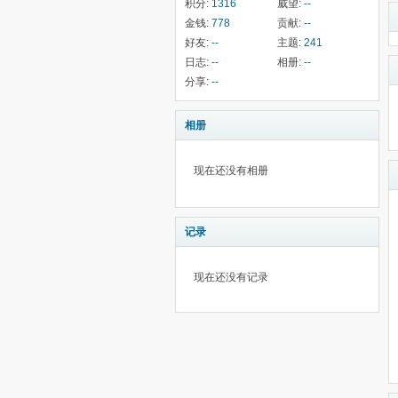
积分:
1316
威望:
--
金钱:
778
贡献:
--
好友:
--
主题:
241
日志:
--
相册:
--
分享:
--
相册
现在还没有相册
记录
现在还没有记录