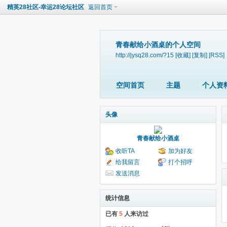
精英28社区-幸运28论坛社区
返回首页
青春献给小酒桌的个人空间
http://jysq28.com/?15
[收藏]
[复制]
[RSS]
空间首页
主题
个人资
头像
青春献给小酒桌
收听TA
加为好友
给我留言
打个招呼
发送消息
统计信息
已有
5
人来访过