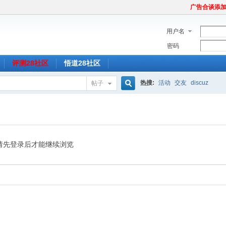
广告合谈添加Tel
用户名
密码
评测28社区
悟道28社区
热搜:
活动
交友
discuz
帖子
搜
索
请先登录后才能继续浏览