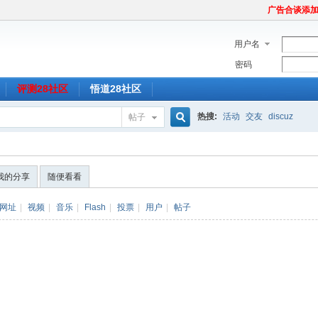
广告合谈添加Tel
用户名
密码
评测28社区
悟道28社区
热搜:
活动
交友
discuz
帖子
搜
我的分享
随便看看
索
网址
|
视频
|
音乐
|
Flash
|
投票
|
用户
|
帖子