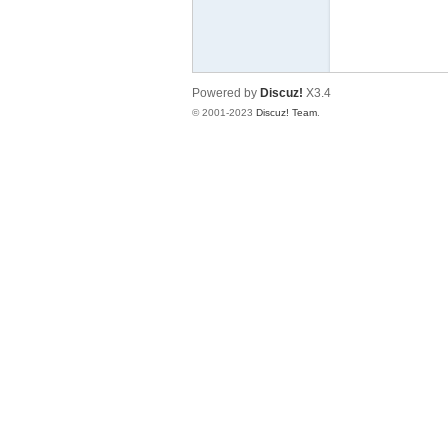
英
Powered by
Discuz!
X3.4
© 2001-2023
Discuz! Team
.
28
社