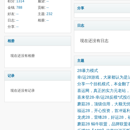
积分:
1314
威望:
--
金钱:
788
贡献:
--
分享
好友:
--
主题:
232
日志:
--
相册:
--
日志
分享:
--
现在还没有日志
相册
现在还没有相册
主题
28暴力模式
记录
幸/运28游戏，大家都认为是
分享一个挂机模式，本金翻了
喜运网，真正的实力元老站，
现在还没有记录
喜来登28-幸/运28反模*式投
蘑菇28，顶级信用，大额无
福运28，开心投资，首冲返
龙虎28，雷锋28，好运28
蘑菇28 蜗牛联盟，品牌联