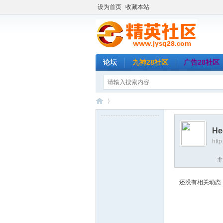
设为首页
收藏本站
论坛
九神28社区
广告28社区
He
htt
精
›
主
还没有相关动态