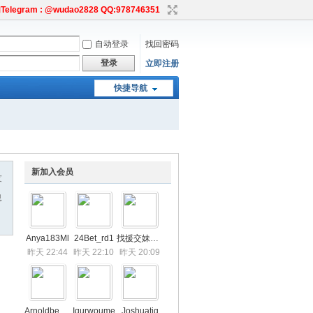
egram : @wudao2828 QQ:978746351
自动登录
找回密码
登录
立即注册
快捷导航
新加入会员
友
息
Anya183Ml
24Bet_rd1
找援交妹賴tw27y
昨天 22:44
昨天 22:10
昨天 20:09
Arnoldbeefe
Iqurwoume
Joshuatig