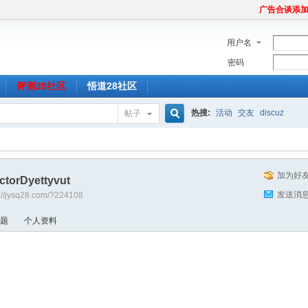
广告合谈添加Tel
用户名
密码
评测28社区
悟道28社区
热搜:
活动
交友
discuz
帖子
搜
加为好
ctorDyettyvut
索
发送消
p://jysq28.com/?224108
题
个人资料