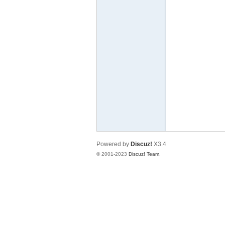
英
28
Powered by
Discuz!
X3.4
© 2001-2023
Discuz! Team
.
社