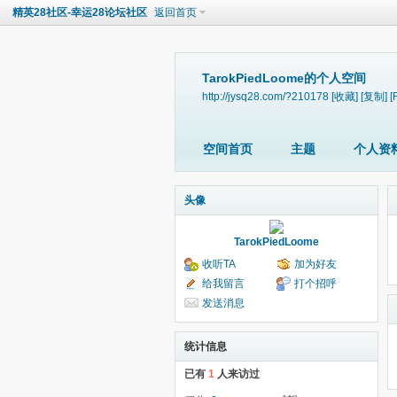
精英28社区-幸运28论坛社区
返回首页
TarokPiedLoome的个人空间
http://jysq28.com/?210178
[收藏]
[复制]
[
空间首页
主题
个人资
头像
TarokPiedLoome
收听TA
加为好友
给我留言
打个招呼
发送消息
统计信息
已有
1
人来访过