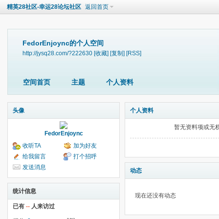
精英28社区-幸运28论坛社区
返回首页
FedorEnjoync的个人空间
http://jysq28.com/?222630
[收藏]
[复制]
[RSS]
空间首页
主题
个人资料
头像
个人资料
暂无资料项或无
FedorEnjoync
收听TA
加为好友
给我留言
打个招呼
发送消息
动态
统计信息
现在还没有动态
已有
--
人来访过