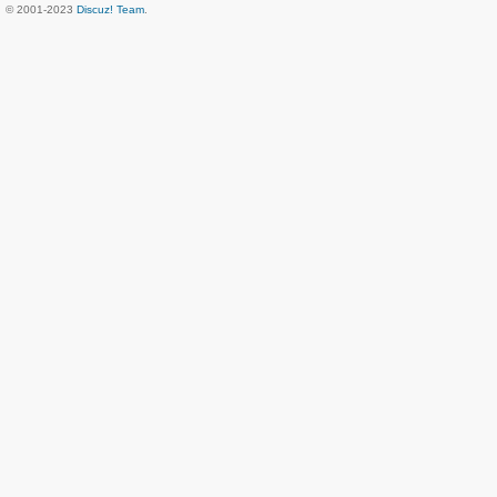
© 2001-2023
Discuz! Team
.