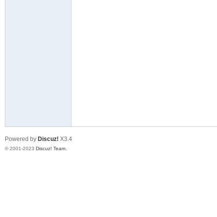
英
28
Powered by
Discuz!
X3.4
© 2001-2023
Discuz! Team
.
社