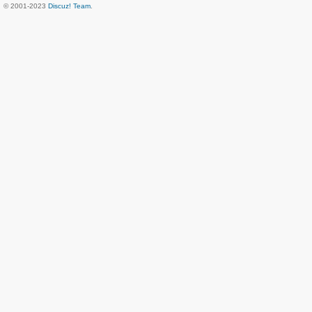
© 2001-2023
Discuz! Team
.