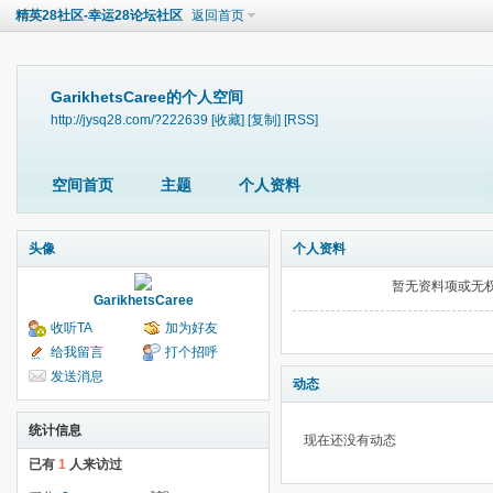
精英28社区-幸运28论坛社区
返回首页
GarikhetsCaree的个人空间
http://jysq28.com/?222639
[收藏]
[复制]
[RSS]
空间首页
主题
个人资料
头像
个人资料
暂无资料项或无
GarikhetsCaree
收听TA
加为好友
给我留言
打个招呼
发送消息
动态
统计信息
现在还没有动态
已有
1
人来访过