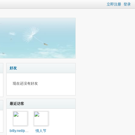
立即注册
登录
好友
现在还没有好友
最近访客
bitly.net/p666p
情人节