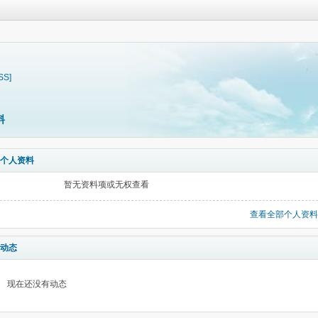
SS]
料
个人资料
暂无资料项或无权查看
查看全部个人资料
动态
现在还没有动态