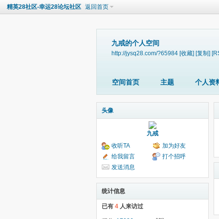
精英28社区-幸运28论坛社区
返回首页
九戒的个人空间
http://jysq28.com/?65984
[收藏]
[复制]
[R
空间首页
主题
个人资
头像
九戒
收听TA
加为好友
给我留言
打个招呼
发送消息
统计信息
已有
4
人来访过