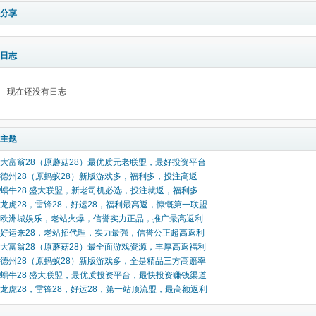
分享
日志
现在还没有日志
主题
大富翁28（原蘑菇28）最优质元老联盟，最好投资平台
德州28（原蚂蚁28）新版游戏多，福利多，投注高返
蜗牛28 盛大联盟，新老司机必选，投注就返，福利多
龙虎28，雷锋28，好运28，福利最高返，慷慨第一联盟
欧洲城娱乐，老站火爆，信誉实力正品，推广最高返利
好运来28，老站招代理，实力最强，信誉公正超高返利
大富翁28（原蘑菇28）最全面游戏资源，丰厚高返福利
德州28（原蚂蚁28）新版游戏多，全是精品三方高赔率
蜗牛28 盛大联盟，最优质投资平台，最快投资赚钱渠道
龙虎28，雷锋28，好运28，第一站顶流盟，最高额返利