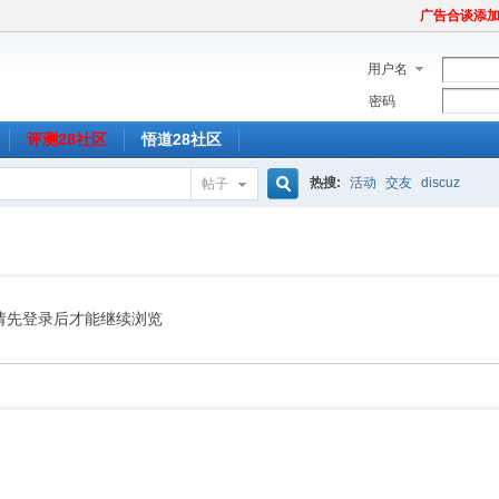
广告合谈添加Tel
用户名
密码
评测28社区
悟道28社区
热搜:
活动
交友
discuz
帖子
搜
索
请先登录后才能继续浏览