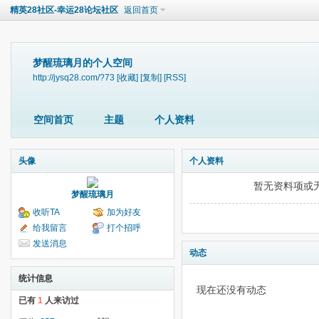
精英28社区-幸运28论坛社区
返回首页
梦醒琉璃月的个人空间
http://jysq28.com/?73
[收藏]
[复制]
[RSS]
空间首页
主题
个人资料
头像
个人资料
暂无资料项或
梦醒琉璃月
收听TA
加为好友
给我留言
打个招呼
发送消息
动态
统计信息
现在还没有动态
已有
1
人来访过