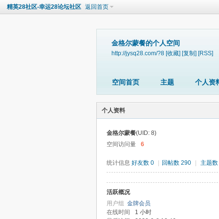
精英28社区-幸运28论坛社区
返回首页
金格尔蒙餐的个人空间
http://jysq28.com/?8
[收藏]
[复制]
[RSS]
空间首页
主题
个人资
个人资料
金格尔蒙餐
(UID: 8)
空间访问量
6
统计信息
好友数 0
|
回帖数 290
|
主题数 
活跃概况
用户组
金牌会员
在线时间
1 小时