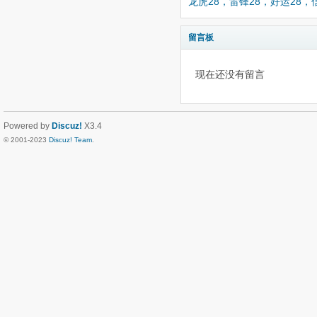
龙虎28，雷锋28，好运28
留言板
现在还没有留言
Powered by
Discuz!
X3.4
© 2001-2023
Discuz! Team
.