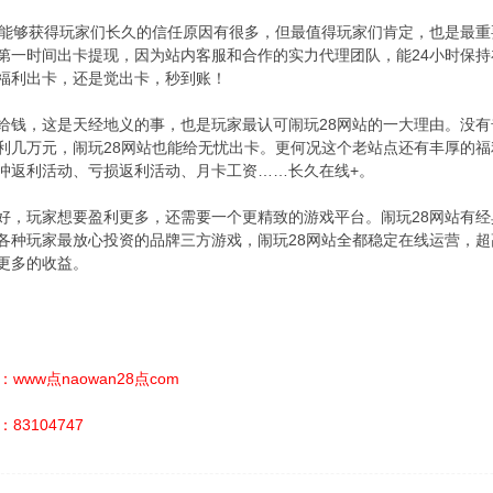
站能够获得玩家们长久的信任原因有很多，但最值得玩家们肯定，也是最重
第一时间出卡提现，因为站内客服和合作的实力代理团队，能24小时保
福利出卡，还是觉出卡，秒到账！
给钱，这是天经地义的事，也是玩家最认可闹玩28网站的一大理由。没
利几万元，闹玩28网站也能给无忧出卡。更何况这个老站点还有丰厚的
冲返利活动、亏损返利活动、月卡工资……长久在线+。
好，玩家想要盈利更多，还需要一个更精致的游戏平台。闹玩28网站有
各种玩家最放心投资的品牌三方游戏，闹玩28网站全都稳定在线运营，
更多的收益。
www点naowan28点com
83104747