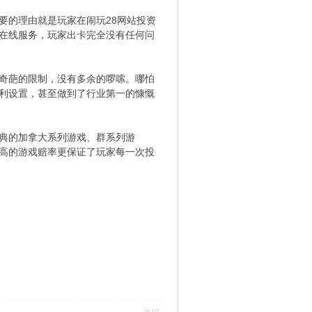
要的理由就是玩家在闹玩28网站投资
持在线服务，玩家出卡完全没有任何问
有奇葩的限制，没有多余的啰嗦。哪怕
福利设置，甚至做到了行业第一的慷慨
经典的加拿大系列游戏、群系列游
超高的游戏赔率更保证了玩家每一次投