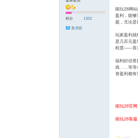
金牌会员
闹玩28网
英
盈利，能够
积分
1302
题，无论是
发消息
玩家盈利就
是几百元盈
程度——首
福利好信誉
戏……等等
资盈利都有
28
闹玩28官网：
闹玩28客服：
社