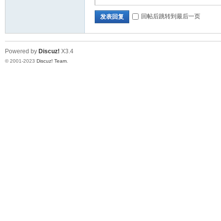
回帖后跳转到最后一页
发表回复
Powered by
Discuz!
X3.4
© 2001-2023
Discuz! Team
.
区-
幸