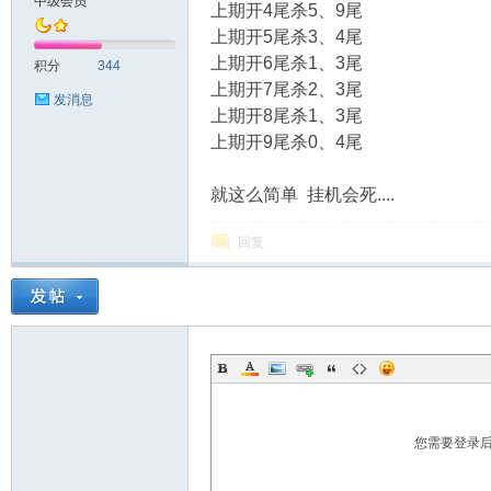
中级会员
上期开4尾杀5、9尾
上期开5尾杀3、4尾
英
上期开6尾杀1、3尾
积分
344
上期开7尾杀2、3尾
发消息
上期开8尾杀1、3尾
上期开9尾杀0、4尾
就这么简单 挂机会死....
回复
28
您需要登录
社