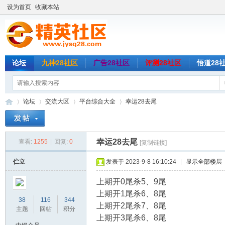
设为首页
收藏本站
论坛
九神28社区
广告28社区
评测28社区
悟道28
论坛
交流大区
平台综合大全
幸运28去尾
幸运28去尾
查看:
1255
|
回复:
0
[复制链接]
精
»
›
›
›
伫立
发表于 2023-9-8 16:10:24
|
显示全部楼层
上期开0尾杀5、9尾
上期开1尾杀6、8尾
38
116
344
上期开2尾杀7、8尾
主题
回帖
积分
上期开3尾杀6、8尾