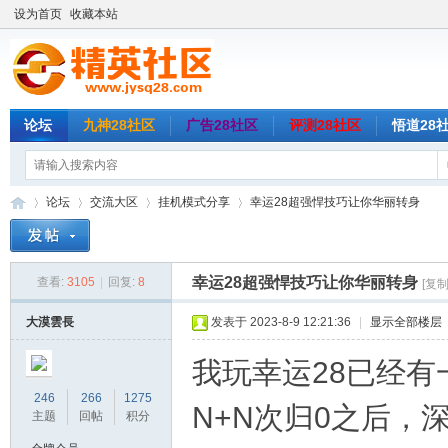
设为首页
收藏本站
论坛
九神28社区
广告28社区
评测28社区
悟道28
论坛
交流大区
挂机模式分享
幸运28超强悍技巧让你华丽转身
幸运28超强悍技巧让你华丽转身
查看:
3105
|
回复:
8
[复
精
»
›
›
›
大漠雲長
发表于 2023-8-9 12:21:36
|
显示全部楼层
我玩幸运28已经
246
266
1275
N+N次归0之后，
主题
回帖
积分